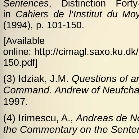
Sentences
, Distinction Fort
in
Cahiers de l‘Institut du M
(1994), p. 101-150.
[
Available
online:
http://cimagl.saxo.ku.d
150.pdf]
(3) Idziak, J.M.
Questions of an
Command
. Andrew of Neufc
1997.
(4) Irimescu, A.,
Andreas de N
the
Commentary
on the Sente