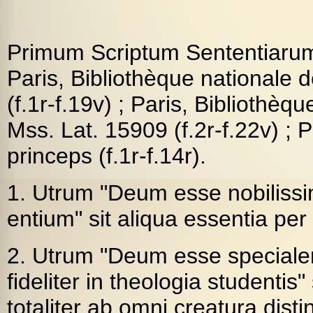
Primum Scriptum Sententiarum
Paris, Bibliothèque nationale 
(f.1r-f.19v) ; Paris, Bibliothèq
Mss. Lat. 15909 (f.2r-f.22v) ; P
princeps (f.1r-f.14r).
1. Utrum "Deum esse nobilis
entium" sit aliqua essentia pe
2. Utrum "Deum esse speciale
fideliter in theologia studentis
totaliter ab omni creatura dist